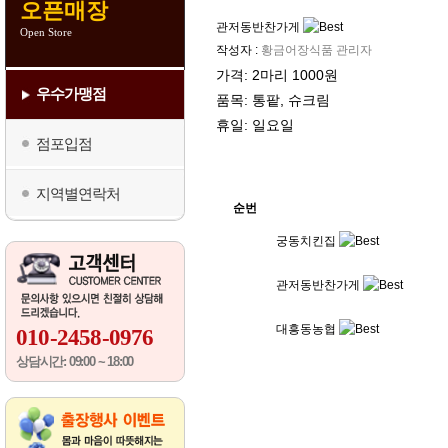
오픈매장
관저동반찬가게
Open Store
작성자 :
황금어장식품 관리자
가격: 2마리 1000원
우수가맹점
품목: 통팥, 슈크림
휴일: 일요일
점포입점
지역별연락처
순번
궁동치킨집
관저동반찬가게
대흥동농협
010-2458-0976
상담시간: 09:00 ~ 18:00