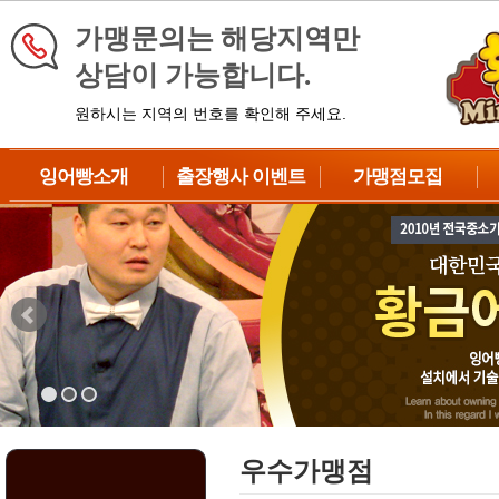
가맹문의는 해당지역만
상담이 가능합니다.
원하시는 지역의 번호를 확인해 주세요.
잉어빵소개
출장행사 이벤트
가맹점모집
브랜드소개
이벤트 신청
가맹점종류
제품소개
대형이벤트
창업대상
납품과정
중형이벤트
창업절차
제조방법
DIY이벤트
수익성분석
BIG이벤트
성공차별화전략
자주하는질문
상담 및 예약
우수가맹점